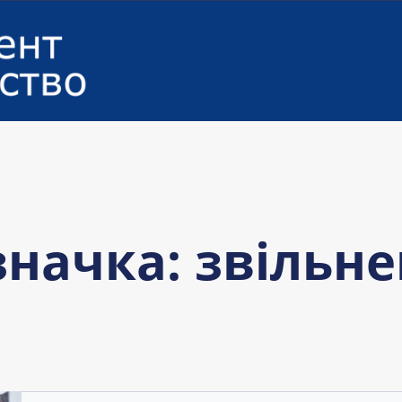
значка:
звільн